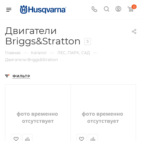
0
Двигатели
Briggs&Stratton
5
—
—
—
Главная
Каталог
ЛЕС, ПАРК, САД
Двигатели Briggs&Stratton
ФИЛЬТР