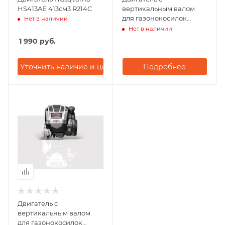
HS413AE 413см3 R214C
вертикальным валом
для газонокосилок
Нет в наличии
Briggs&Stratton 500E
Нет в наличии
1 990
руб.
Уточнить наличие и цену
Подробнее
Двигатель с
вертикальным валом
для газонокосилок