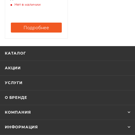
Briggs&Stratton 675EXi
Нет в наличии
(D=25)
Подробнее
КАТАЛОГ
АКЦИИ
УСЛУГИ
О БРЕНДЕ
КОМПАНИЯ
ИНФОРМАЦИЯ