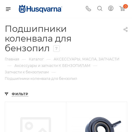
0
Подшипники
коленвала для
бензопил
7
—
—
Главная
Каталог
АКСЕССУАРЫ, МАСЛА, ЗАПЧАСТИ
—
—
Аксессуары и запчасти К БЕНЗОПИЛАМ
—
Запчасти к бензопилам
Подшипники коленвала для бензопил
ФИЛЬТР