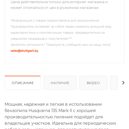
Цена действительна только для интернет-магазина и
может отличаться от цен в розничных магазинах
*Информация о товаре предоставлена для ознакомления.
Производитель оставляет за собой право изменять внешний вид,
характеристики и комплектацию товара, предварительно не
уведомляя продавцов и покупателей.***
Заметили неточность? Пожалуйста, сообщите нам на нашу почту
sales@stuttgart.by
ОПИСАНИЕ
НАЛИЧИЕ
ВИДЕО
ОТЗЫ
Мощная, надежная и легкая в использовании
бензопила Husqvarna 135 Mark II с хорошей
производительностью пиления подойдет для
владельцев участков. Идеальна для периодических