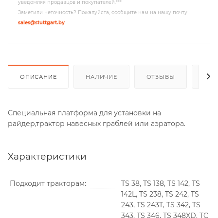
уведомляя продавцов и покупателей.***
Заметили неточность? Пожалуйста, сообщите нам на нашу почту
sales@stuttgart.by
ОПИСАНИЕ
НАЛИЧИЕ
ОТЗЫВЫ
РАС
Специальная платформа для установки на
райдер,трактор навесных граблей или аэратора.
Характеристики
Подходит тракторам
TS 38, TS 138, TS 142, TS
142L, TS 238, TS 242, TS
243, TS 243T, TS 342, TS
343, TS 346, TS 348XD, TC