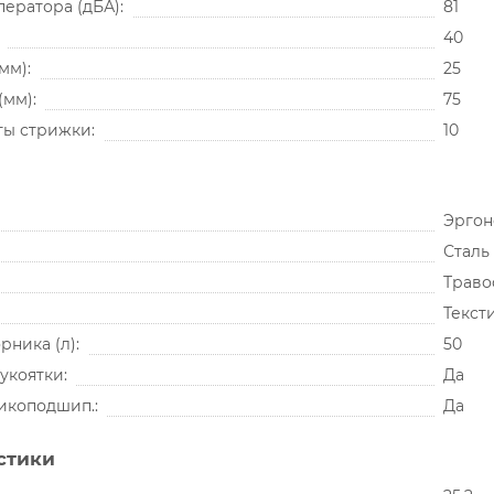
оператора (дБА)
81
40
(мм)
25
(мм)
75
ты стрижки
10
Эргон
Сталь
Траво
Текст
рника (л)
50
укоятки
Да
рикоподшип.
Да
стики