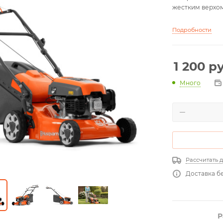
жестким верхом
Подробности
1 200
ру
Много
Рассчитать 
Доставка бе
Р