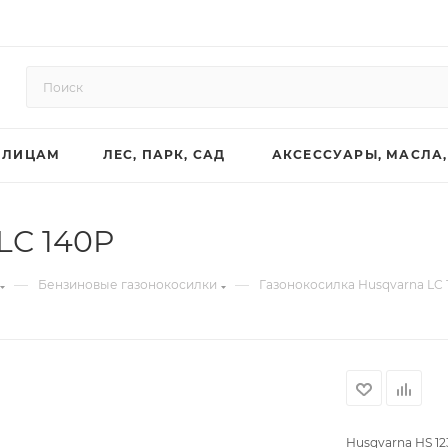
 ЛИЦАМ
ЛЕС, ПАРК, САД
АКСЕССУАРЫ, МАСЛА,
LC 140P
—
—
Бензиновые газонокосилки
Газонокосилка Husqvarna LC 
Husqvarna HS 12