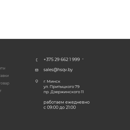
+375 29 662 1 999
аты
sales@hsqv.by
тавки
г. Минск
товар
ул. Притыцкого 79
т
пр. Дзержинского 11
работаем ежедневно
с 09:00 до 21:00