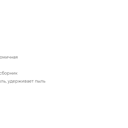
омичная
сборник
иль, удерживает пыль