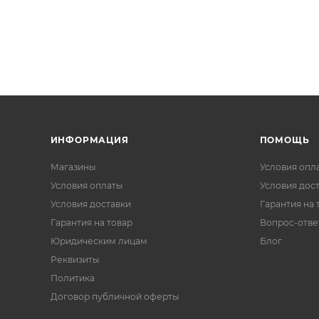
ИНФОРМАЦИЯ
ПОМОЩЬ
Магазины
Условия опл
Условия оплаты
Условия дос
Условия доставки
Гарантия на 
Гарантия на товар
Вопрос-отве
Юридическим лицам
Блог
Реквизиты
Политика
Договор публичной оферты