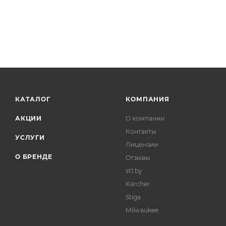
КАТАЛОГ
КОМПАНИЯ
АКЦИИ
О компании
Контакты
УСЛУГИ
Лицензии
О БРЕНДЕ
Отзывы
st1.by
Karcher
Stiga
Milwaukee