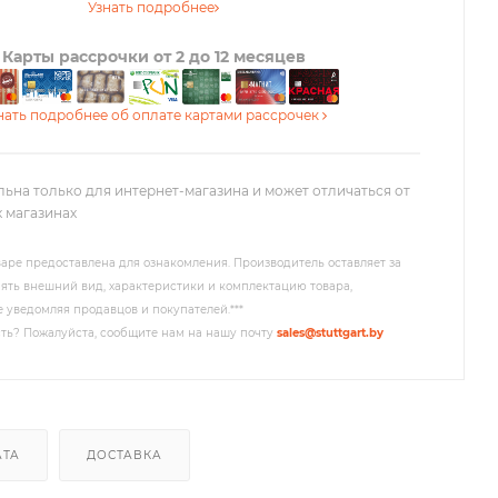
Узнать подробнее
Карты рассрочки от 2 до 12 месяцев
нать подробнее об оплате картами рассрочек
льна только для интернет-магазина и может отличаться от
х магазинах
аре предоставлена для ознакомления. Производитель оставляет за
ять внешний вид, характеристики и комплектацию товара,
 уведомляя продавцов и покупателей.***
ть? Пожалуйста, сообщите нам на нашу почту
sales@stuttgart.by
АТА
ДОСТАВКА