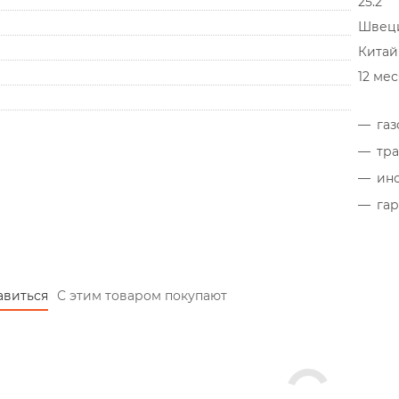
25.2
Швец
Китай
12 ме
га
тр
ин
га
авиться
С этим товаром покупают