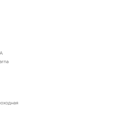
3A
arna
оходная