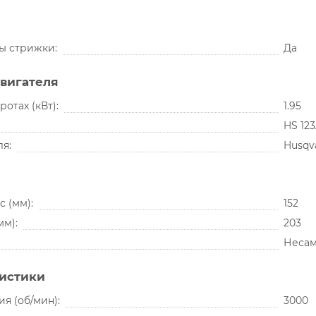
ты стрижки
Да
вигателя
ротах (кВт)
1.95
HS 12
ля
Husqv
с (мм)
152
мм)
203
Несам
ристики
ия (об/мин)
3000