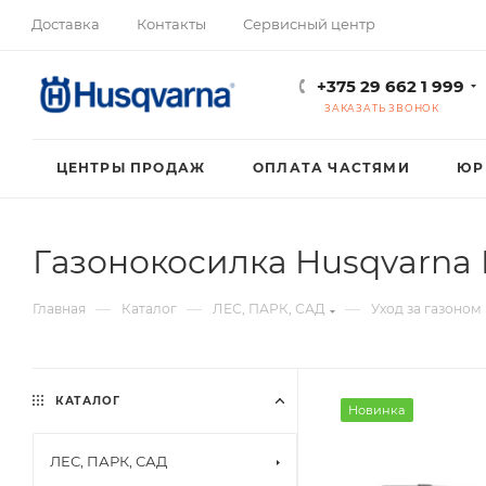
Доставка
Контакты
Сервисный центр
+375 29 662 1 999
ЗАКАЗАТЬ ЗВОНОК
ЦЕНТРЫ ПРОДАЖ
ОПЛАТА ЧАСТЯМИ
ЮР
Газонокосилка Husqvarna 
—
—
—
Главная
Каталог
ЛЕС, ПАРК, САД
Уход за газоном
КАТАЛОГ
Новинка
ЛЕС, ПАРК, САД