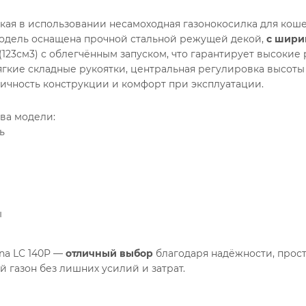
егкая в использовании несамоходная газонокосилка для кош
Модель оснащена прочной стальной режущей декой,
с шири
(123см3) с облегчённым запуском, что гарантирует высокие
ягкие складные рукоятки, центральная регулировка высот
ичность конструкции и комфорт при эксплуатации.
ва модели:
ь
ы
na LC 140P —
отличный выбор
благодаря надёжности, прост
 газон без лишних усилий и затрат.