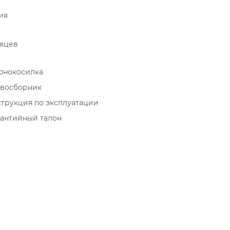
ия
сяцев
зонокосилка
авосборник
струкция по эксплуатации
рантийный талон