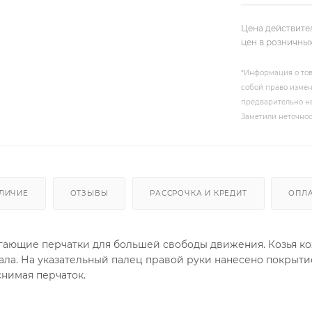
Цена действите
цен в розничны
*Информация о тов
собой право измен
предварительно не
Заметили неточнос
ЛИЧИЕ
ОТЗЫВЫ
РАССРОЧКА И КРЕДИТ
ОПЛ
гающие перчатки для большей свободы движения. Козья ко
ла. На указательный палец правой руки нанесено покрытие
снимая перчаток.