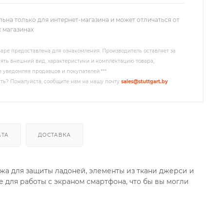
льна только для интернет-магазина и может отличаться от
х магазинах
аре предоставлена для ознакомления. Производитель оставляет за
ять внешний вид, характеристики и комплектацию товара,
 уведомляя продавцов и покупателей.***
ть? Пожалуйста, сообщите нам на нашу почту
sales@stuttgart.by
АТА
ДОСТАВКА
жа для защиты ладоней, элементы из ткани джерси и
 для работы с экраном смартфона, что бы вы могли