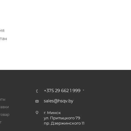
ия
тан
+375 29 662 1 999
аты
sales@hsqv.by
тавки
г. Минск
товар
ул. Притыцкого 79
т
пр. Дзержинского 11