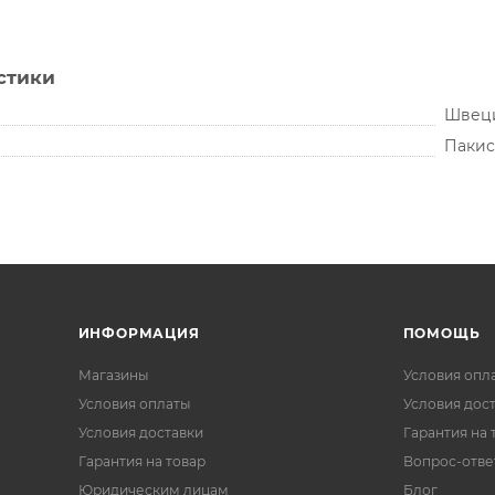
стики
Швец
Пакис
ИНФОРМАЦИЯ
ПОМОЩЬ
Магазины
Условия опл
Условия оплаты
Условия дос
Условия доставки
Гарантия на 
Гарантия на товар
Вопрос-отве
Юридическим лицам
Блог