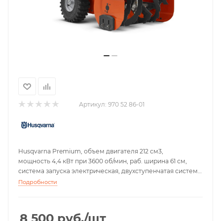
Артикул:
970 52 86-01
Husqvarna Premium, объем двигателя 212 см3,
мощность 4,4 кВт при 3600 об/мин, раб. ширина 61 см,
система запуска электрическая, двухступенчатая система
очистки, вес 93,4 кг
Подробности
8 500
руб.
/шт