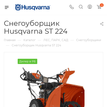
0
Снегоуборщик
Husqvarna ST 224
—
—
—
Главная
Каталог
ЛЕС, ПАРК, САД
Снегоуборщики
—
Снегоуборщик Husqvarna ST 224
Дилер в РБ