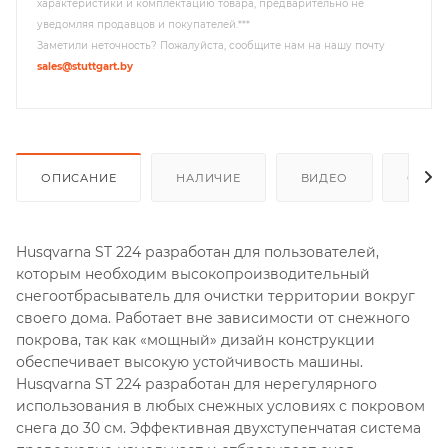
характеристики и комплектацию товара, предварительно не
уведомляя продавцов и покупателей.***
Заметили неточность? Пожалуйста, сообщите нам на нашу почту
sales@stuttgart.by
ОПИСАНИЕ
НАЛИЧИЕ
ВИДЕО
ОТЗЫ
Husqvarna ST 224 разработан для пользователей,
которым необходим высокопроизводительный
снегоотбрасыватель для очистки территории вокруг
своего дома. Работает вне зависимости от снежного
покрова, так как «мощный» дизайн конструкции
обеспечивает высокую устойчивость машины.
Husqvarna ST 224 разработан для нерегулярного
использования в любых снежных условиях с покровом
снега до 30 см. Эффективная двухступенчатая система