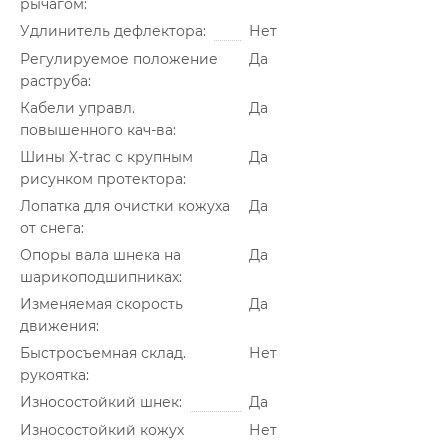
рычагом
Удлинитель дефлектора
Нет
Регулируемое положение
Да
раструба
Кабели управл.
Да
повышенного кач-ва
Шины X-trac с крупным
Да
рисунком протектора
Лопатка для очистки кожуха
Да
от снега
Опоры вала шнека на
Да
шарикоподшипниках
Изменяемая скорость
Да
движения
Быстросъемная склад.
Нет
рукоятка
Износостойкий шнек
Да
Износостойкий кожух
Нет