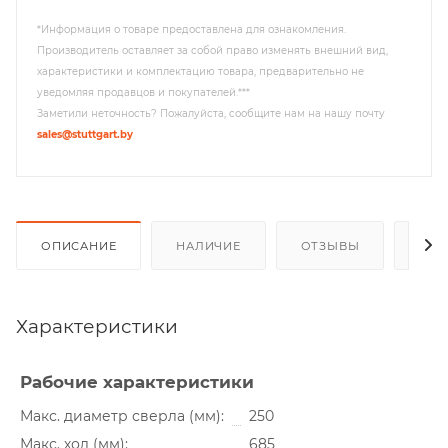
*Информация о товаре предоставлена для ознакомления.
Производитель оставляет за собой право изменять внешний вид,
характеристики и комплектацию товара, предварительно не
уведомляя продавцов и покупателей.***
Заметили неточность? Пожалуйста, сообщите нам на нашу почту
sales@stuttgart.by
ОПИСАНИЕ
НАЛИЧИЕ
ОТЗЫВЫ
РАС
Характеристики
Рабочие характеристики
Макс. диаметр сверла (мм)
250
Макс. ход (мм)
685