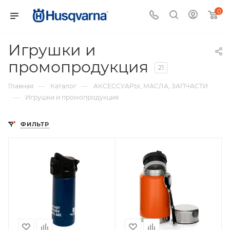
0
Игрушки и
промопродукция
21
—
—
Главная
Каталог
АКСЕССУАРЫ, МАСЛА, ЗАПЧАСТИ
—
Игрушки и промопродукция
ФИЛЬТР