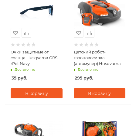
Очки защитные от
Детский робот-
солнца Husqvarna GRS
газонокосилка
rPet Navy
(автомувер) Husqvarna
(на дистанционном
Достаточно
Достаточно
управлении)
35
руб.
295
руб.
В корзину
В корзину