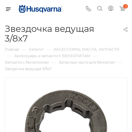
0
Звездочка ведущая
3/8x7
—
—
Главная
Каталог
АКСЕССУАРЫ, МАСЛА, ЗАПЧАСТИ
—
—
Аксессуары и запчасти К БЕНЗОПИЛАМ
—
—
Запчасти к бензопилам
Запасные части для бензопил
Звездочка ведущая 3/8x7