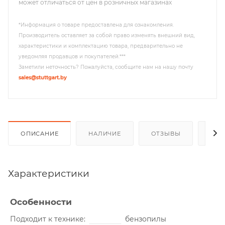
может отличаться от цен в розничных магазинах
*Информация о товаре предоставлена для ознакомления.
Производитель оставляет за собой право изменять внешний вид,
характеристики и комплектацию товара, предварительно не
уведомляя продавцов и покупателей.***
Заметили неточность? Пожалуйста, сообщите нам на нашу почту
sales@stuttgart.by
ОПИСАНИЕ
НАЛИЧИЕ
ОТЗЫВЫ
РАС
Характеристики
Особенности
Подходит к технике
бензопилы